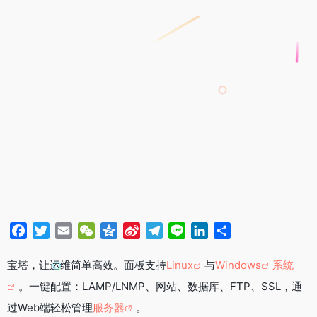
F
T
E
W
Q
S
T
L
L
分
a
w
m
e
z
i
e
i
i
享
c
i
a
C
o
n
l
n
n
宝塔，让运维简单高效。面板支持
Linux
与
Windows
系统
e
t
i
h
n
a
e
e
k
。一键配置：LAMP/LNMP、网站、数据库、FTP、SSL，通
b
t
l
a
e
W
g
e
过Web端轻松管理
服务器
。
o
e
t
e
r
d