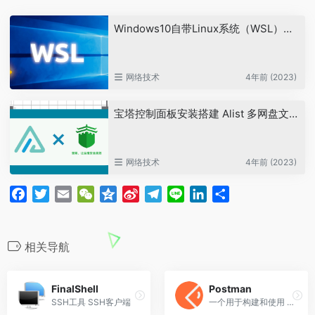
o
r
i
a
I
Windows10自带Linux系统（WSL）安装并进行php开发与调试
k
b
m
n
o
网络技术
4年前 (2023)
宝塔控制面板安装搭建 Alist 多网盘文件列表
网络技术
4年前 (2023)
F
T
E
W
Q
S
T
L
L
分
a
w
m
e
z
i
e
i
i
享
c
i
a
C
o
n
l
n
n
e
t
i
h
n
a
e
e
k
相关导航
b
t
l
a
e
W
g
e
o
e
t
e
r
d
FinalShell
Postman
o
r
i
a
I
SSH工具 SSH客户端
一个用于构建和使用 API 的 API 平台
k
b
m
n