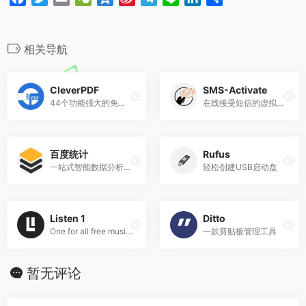
k
b
m
n
a
w
m
e
z
i
e
i
i
享
o
c
i
a
C
o
n
l
n
n
e
t
i
h
n
a
e
e
k
相关导航
b
t
l
a
e
W
g
e
o
e
t
e
r
d
CleverPDF
SMS-Activate
o
r
i
a
I
44个功能强大的免费在线PDF转换器和工具
在线接受短信的虚拟号码
k
b
m
n
o
百度统计
Rufus
一站式智能数据分析与应用平台
轻松创建USB启动盘
Listen 1
Ditto
One for all free music in China
一款剪贴板管理工具
暂无评论