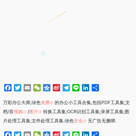
F
T
E
W
Q
S
T
L
L
分
a
w
m
e
z
i
e
i
i
享
c
i
a
C
o
n
l
n
n
万彩办公大师,绿色
免费
的办公小工具合集,包括PDF工具集;文
e
t
i
h
n
a
e
e
k
档/音
视频
/
图片
转换工具集;OCR识别工具集;录屏工具集;图
b
t
l
a
e
W
g
e
片处理工具集;文件处理工具集.绿色
安全
无广告无捆绑.
o
e
t
e
r
d
o
r
i
a
I
F
T
E
W
Q
S
T
L
L
分