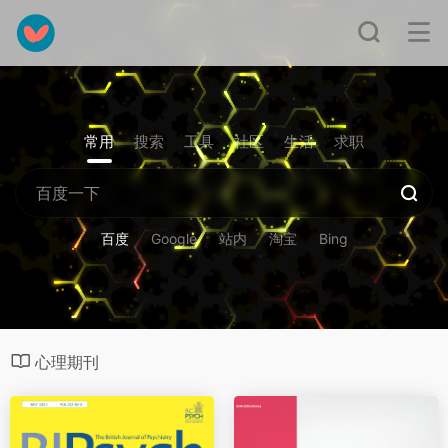
常用
搜索
工具
社区
生活
求职
百度
Google
站内
淘宝
Bing
心理期刊